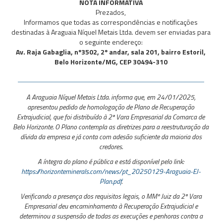
NOTA INFORMATIVA
Prezados,
Informamos que todas as correspondências e notificações
destinadas à Araguaia Níquel Metais Ltda. devem ser enviadas para
o seguinte endereço:
Av. Raja Gabaglia, nº3502, 2º andar, sala 201, bairro Estoril,
Belo Horizonte/MG, CEP 30494-310
A Araguaia Níquel Metais Ltda. informa que, em 24/01/2025,
apresentou pedido de homologação de Plano de Recuperação
Extrajudicial, que foi distribuído à 2ª Vara Empresarial da Comarca de
Belo Horizonte. O Plano contempla as diretrizes para a reestruturação da
dívida da empresa e já conta com adesão suficiente da maioria dos
credores.
A íntegra do plano é pública e está disponível pelo link:
https://horizonteminerals.com/news/pt_20250129-Araguaia-EJ-
Plan.pdf
.
Verificando a presença dos requisitos legais, o MMº Juiz da 2ª Vara
Empresarial deu encaminhamento à Recuperação Extrajudicial e
determinou a suspensão de todas as execuções e penhoras contra a