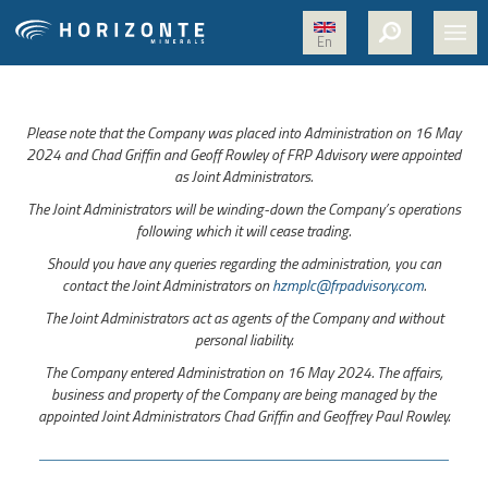
En
PÁGINA INICIAL
Please note that the Company was placed into Administration on 16 May
SOBRE NÓS
2024 and Chad Griffin and Geoff Rowley of FRP Advisory were appointed
as Joint Administrators.
PROJETOS
The Joint Administrators will be winding-down the Company’s operations
NÍQUEL
following which it will cease trading.
Should you have any queries regarding the administration, you can
MÍDIA
contact the Joint Administrators on
hzmplc@frpadvisory.com
.
SUSTENTABILIDADE
The Joint Administrators act as agents of the Company and without
personal liability.
TRABALHE CONOSCO
The Company entered Administration on 16 May 2024. The affairs,
business and property of the Company are being managed by the
CONTATO
appointed Joint Administrators Chad Griffin and Geoffrey Paul Rowley.