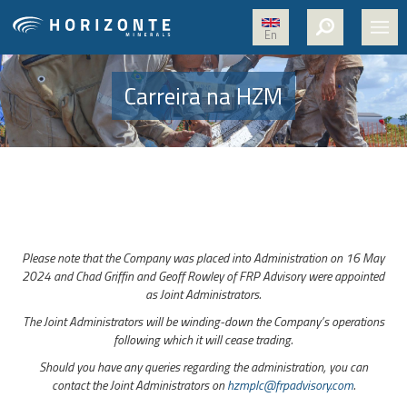
En
PÁGINA INICIAL
Carreira na HZM
SOBRE NÓS
PROJETOS
NÍQUEL
MÍDIA
Please note that the Company was placed into Administration on 16 May
SUSTENTABILIDADE
2024 and Chad Griffin and Geoff Rowley of FRP Advisory were appointed
as Joint Administrators.
TRABALHE CONOSCO
The Joint Administrators will be winding-down the Company’s operations
CONTATO
following which it will cease trading.
Should you have any queries regarding the administration, you can
contact the Joint Administrators on
hzmplc@frpadvisory.com
.